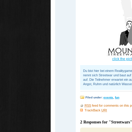
click the pic
Du bist hier bei einem Realitygam
nennt sich Streetwar und baut auf
auf. Die Teilnehmer erwartet ein 
Angst, Ruhm und natürlich Wass
Filed under:
events
,
fun
RSS
feed for comments on this p
TrackBack
URI
2 Responses for "Streetwars