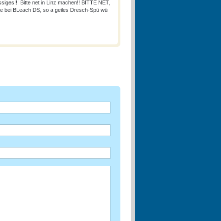
siges!!! Bitte net in Linz machen!! BITTE NET,
wie bei BLeach DS, so a geiles Dresch-Spü wü