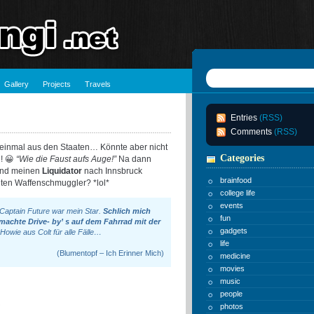
Gallery
Projects
Travels
Entries
(RSS)
Comments
(RSS)
 einmal aus den Staaten… Könnte aber nicht
Categories
! 😀
“Wie die Faust aufs Auge!”
Na dann
nd meinen
Liquidator
nach Innsbruck
brainfood
uten Waffenschmuggler? *lol*
college life
events
 Captain Future war mein Star.
Schlich mich
fun
machte Drive- by’ s auf dem Fahrrad mit der
gadgets
Howie aus Colt für alle Fälle…
life
(Blumentopf – Ich Erinner Mich)
medicine
movies
music
people
photos