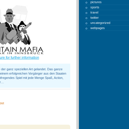
pictures
sports
travel
twitter
uncategorized
webpages
ture for further information
e der ganz speziellen Art gelandet. Das ganze
 einem erfolgreichen Vorgänger aus den Staaten
aufregendes Spiel mit jede Menge Spaß, Action,
er…
ost
"