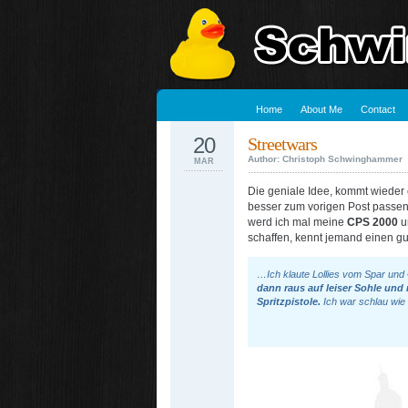
Home
About Me
Contact
20
Streetwars
Author: Christoph Schwinghammer
MAR
Die geniale Idee, kommt wieder
besser zum vorigen Post passen
werd ich mal meine
CPS 2000
u
schaffen, kennt jemand einen g
…Ich klaute Lollies vom Spar und
dann raus auf leiser Sohle und 
Spritzpistole.
Ich war schlau wie 