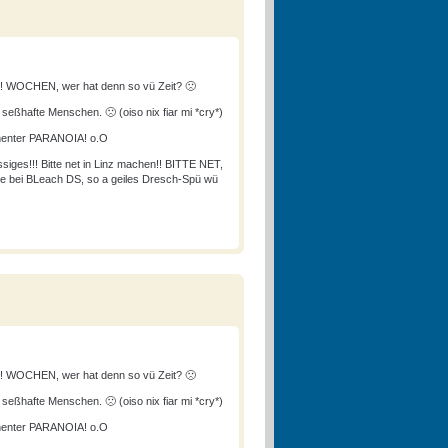
 WOCHEN, wer hat denn so vü Zeit? 🙁
k seßhafte Menschen. 🙁 (oiso nix fiar mi *cry*)
anenter PARANOIA! o.O
siges!!! Bitte net in Linz machen!! BITTE NET,
wie bei BLeach DS, so a geiles Dresch-Spü wü
 WOCHEN, wer hat denn so vü Zeit? 🙁
k seßhafte Menschen. 🙁 (oiso nix fiar mi *cry*)
anenter PARANOIA! o.O