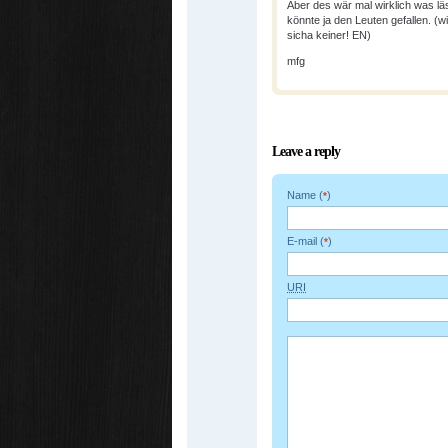
Aber des wär mal wirklich was läs
könnte ja den Leuten gefallen. (
sicha keiner! EN)
mfg
Leave a reply
Name (
)
*
E-mail (
)
*
URI