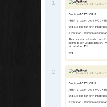
1
VanVendel
March 27th, 2007 at 08:07
Des is jo GÖTTLICH!!!!
ABER: 1. dauert des 3 WOCHEN!
und 2. is des nur für in Innsbruc
3. lebt man 3 Wochen mit perm
Aber des wär mal wirklich was läs
könnte ja den Leuten gefallen. (
sicha keiner! EN)
mfg
2
VanVendel
March 27th, 2007 at 08:07
Des is jo GÖTTLICH!!!!
ABER: 1. dauert des 3 WOCHEN!
und 2. is des nur für in Innsbruc
3. lebt man 3 Wochen mit perm