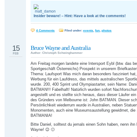
Insider beware! – Hint: Have a look at the comments!
4 Comments
Filed under:
events
,
fun
,
photos
15
Bruce Wayne and Australia
Author: Christoph Schwinghammer
FEB
Am Freitag morgen landete eine Intersport Eybl (btw. das b
Sportgeschäft Österreichs) Prospekt in unserem Briefkaste
Thema: Laufsport Was mich daran besonders fasziniert hat,
Werbung für ein Laufdress, das mittels australischen Sport
wurde. 200, 400 Sprint und Olympiastarter, sein Name: Dani
BATMAN!!! Fabelhaft! Natürlich wurden sofort Nachforschu
angestellt und es stellte sich heraus, dass dieser Läufer ei
des Gründers von Melbourne ist: John BATMAN. Dieser schi
Persönlichkeit wiederrum wurde in Australien, neben Statue
Monomenten, auch eine Museumsaustellung gewidmet, die 
BATMANIA!
Bitte Daniel, solltest du jemals einen Sohn haben, nenn ihn
Wayne! 😉 🙂