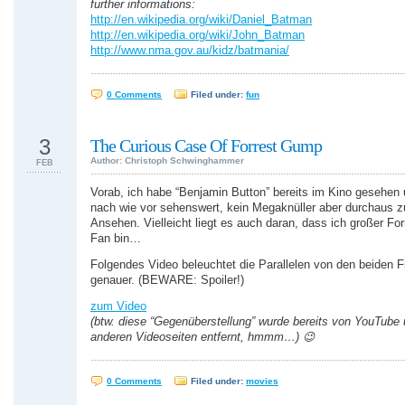
further informations:
http://en.wikipedia.org/wiki/Daniel_Batman
http://en.wikipedia.org/wiki/John_Batman
http://www.nma.gov.au/kidz/batmania/
0 Comments
Filed under:
fun
3
The Curious Case Of Forrest Gump
Author: Christoph Schwinghammer
FEB
Vorab, ich habe “Benjamin Button” bereits im Kino gesehen 
nach wie vor sehenswert, kein Megaknüller aber durchaus 
Ansehen. Vielleicht liegt es auch daran, dass ich großer F
Fan bin…
Folgendes Video beleuchtet die Parallelen von den beiden 
genauer. (BEWARE: Spoiler!)
zum Video
(btw. diese “Gegenüberstellung” wurde bereits von YouTube 
anderen Videoseiten entfernt, hmmm…) 😉
0 Comments
Filed under:
movies