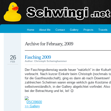
Home
About Me
Contact
Gallery
Projects
Travels
Archive for February, 2009
26
Fasching 2009
Author: Christoph Schwinghammer
FEB
Der Faschingsdienstag wurde heuer “natürlich” in der Kultur
verbracht. Nach kurzer Einkehr beim Christoph (nochmals 
für die Gastfreundschaft), ging es dann ab nach Downtown!
zahlreichen Schelmen waren einige wirklich gute Kostüme dab
selbstverständlich, in der Gallery abgelichtet vorfindet. Also
bei der Betrachtung und lei, lei! 😉
>> Gallery