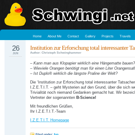
Home
About Me
Contact
Gallery
Projects
Travels
26
Institution zur Erforschung total interessanter T
Author: Christoph Schwinghammer
JUN
– Kann man aus Klopapier wirklich eine Hängematte bauen?
– Wieviele Orangen benötigt man für einen Liter Orangensaf
– Ist Duplo® wirklich die längste Praline der Welt?
Die ‘Institution zur Erforschung total interessanter Tatsache
I.Z.E.T.I.T. – geht Mysterien auf den Grund, über die sich w
Trivialität noch niemand Gedanken gemacht hat. Wir bezeic
Vertreter der sogenannten
B-Science!
Mit freundlichen Grüßen,
Ihr I.Z.E.T.I.T.-Team
I.Z.E.T.I.T. Homepage
Filed under:
fun