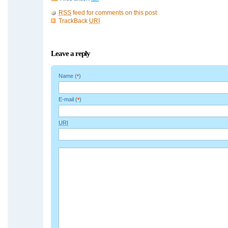
RSS
feed for comments on this post
TrackBack
URI
Leave a reply
Name (
)
*
E-mail (
)
*
URI