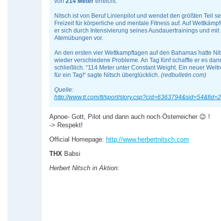
von
214 Meter
erreicht.
Nitsch ist von Beruf Linienpilot und wendet den größten Teil se
Freizeit für körperliche und mentale Fitness auf. Auf Wettkämpf
er sich durch Intensivierung seines Ausdauertrainings und mit
Atemübungen vor.
An den ersten vier Wettkampftagen auf den Bahamas hatte Ni
wieder verschiedene Probleme. An Tag fünf schaffte er es dan
schließlich. “114 Meter unter Constant Weight. Ein neuer Welt
für ein Tag!“ sagte Nitsch überglücklich.
(redbulletin.com)
Quelle:
http://www.tt.com/tt/sport/story.csp?cid=6363794&sid=54&fid=
Apnoe- Gott, Pilot und dann auch noch Österreicher 😉 !
-> Respekt!
Official Homepage:
http://www.herbertnitsch.com
THX
Babsi
Herbert Nitsch in Aktion: