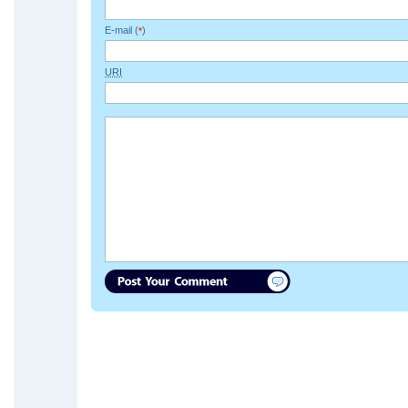
E-mail (
)
*
URI