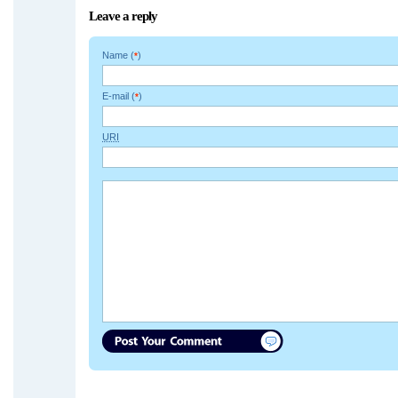
Leave a reply
Name (
)
*
E-mail (
)
*
URI