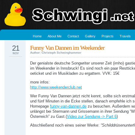
Home
About Me
Contact
Gallery
Projects
Travels
21
Funny Van Dannen im Weekender
Author: Christoph Schwinghammer
NOV
Der genialste deutsche Songwriter unserer Zeit (imho) gasti
im Weekender in Innsbruck! Es sind noch ein paar Restticke
oeticket und im Musikladen zu ergattern. VVK: 15€
more infos:
http://www.weekenderclub.net
Wer Funny Van Dannen jetzt nicht kennt, sollte sich erstm
und fünf Minuten in die Ecke stellen, danach empfehle ich s
Homepage
funny-van-dannen.de
zu besuchen. Außerdem wa
unlängst bei Stermann und Grissemann in ihrer Sendung “
Österreich” zu Gast.(
Video zur Sendung -> Part 6
)
Abschließend noch eines seiner Werke:
“Schilddrüsenunterf