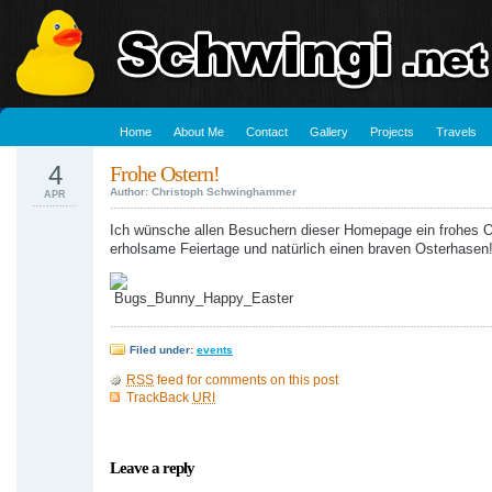
Home
About Me
Contact
Gallery
Projects
Travels
4
Frohe Ostern!
Author: Christoph Schwinghammer
APR
Ich wünsche allen Besuchern dieser Homepage ein frohes O
erholsame Feiertage und natürlich einen braven Osterhasen
Filed under:
events
RSS
feed for comments on this post
TrackBack
URI
Leave a reply