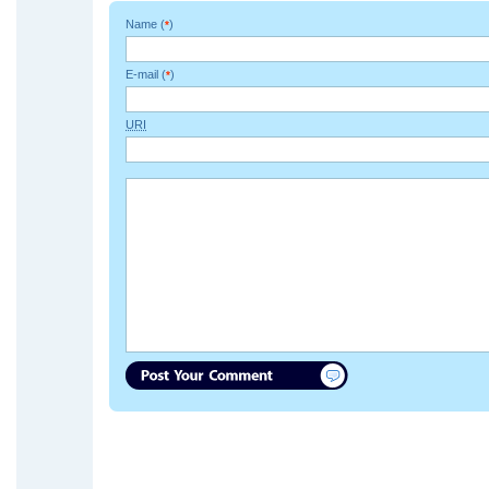
Name (
)
*
E-mail (
)
*
URI