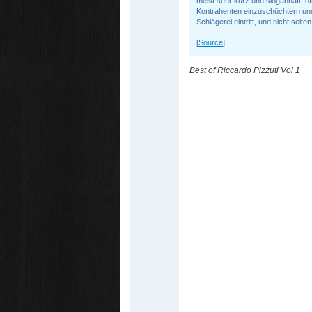
meist sehr kurz und sloganhaft, o
Kontrahenten einzuschüchtern und z
Schlägerei eintritt, und nicht selte
[
Source
]
Best of Riccardo Pizzuti Vol 1