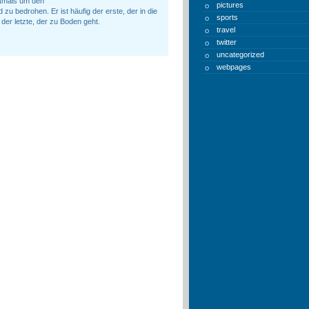
ftmals um den
pictures
u bedrohen. Er ist häufig der erste, der in die
sports
n der letzte, der zu Boden geht.
travel
twitter
uncategorized
webpages