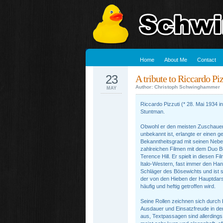
Home
About Me
Contact
23
A tribute to Riccardo Piz
Author: Christoph Schwinghammer
MAY
Riccardo Pizzuti (* 28. Mai 1934 in
Stuntman.
Obwohl er den meisten Zuschauer
unbekannt ist, erlangte er einen 
Bekanntheitsgrad mit seinen Neben
zahlreichen Filmen mit dem Duo 
Terence Hill. Er spielt in diesen Fi
Italo-Western, fast immer den Ha
Schläger des Bösewichts und ist s
der von den Hieben der Hauptdars
häufig und heftig getroffen wird.
Seine Rollen zeichnen sich durch
Ausdauer und Einsatzfreude in de
aus, Textpassagen sind allerdings