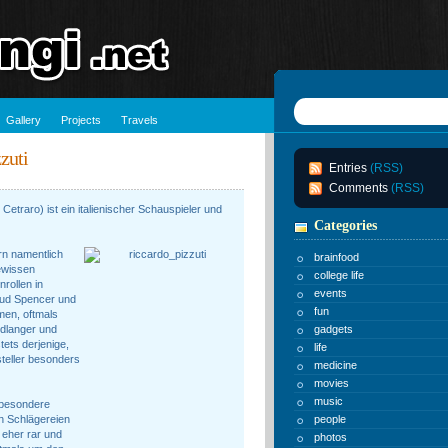
Gallery
Projects
Travels
zuti
Entries
(RSS)
Comments
(RSS)
 Cetraro) ist ein italienischer Schauspieler und
Categories
n namentlich
brainfood
gewissen
college life
rollen in
events
Bud Spencer und
fun
lmen, oftmals
ndlanger und
gadgets
tets derjenige,
life
teller besonders
medicine
movies
music
 besondere
n Schlägereien
people
 eher rar und
photos