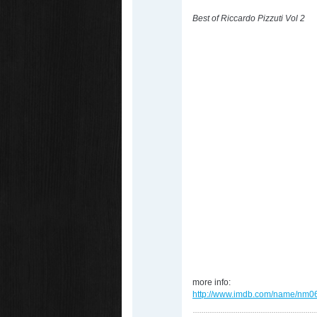
Best of Riccardo Pizzuti Vol 2
more info:
http://www.imdb.com/name/nm0