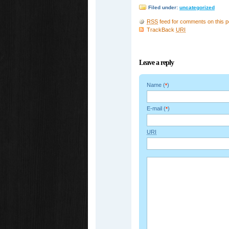
Filed under:
uncategorized
RSS
feed for comments on this p
TrackBack
URI
Leave a reply
Name (
)
*
E-mail (
)
*
URI