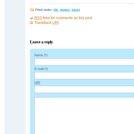
Filed under:
life
,
photos
,
travel
RSS
feed for comments on this post
TrackBack
URI
Leave a reply
Name (
)
*
E-mail (
)
*
URI