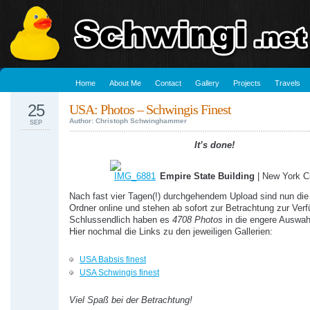
Home
About Me
Contact
Gallery
Projects
Travels
25
USA: Photos – Schwingis Finest
Author: Christoph Schwinghammer
SEP
It’s done!
Empire State Building
| New York C
Nach fast vier Tagen(!) durchgehendem Upload sind nun die 
Ordner online und stehen ab sofort zur Betrachtung zur Ver
Schlussendlich haben es
4708 Photos
in die engere Auswahl
Hier nochmal die Links zu den jeweiligen Gallerien:
USA Babsis finest
USA Schwingis finest
Viel Spaß bei der Betrachtung!