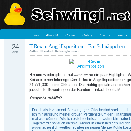
Home
About Me
Contact
Gallery
Projects
Travels
24
T-Rex in Angriffsposition – Ein Schnäppchen
Author: Christoph Schwinghammer
APR
Hin und wieder gibt es auf
amazon.de
ein paar Highlights. 
Beispiel einen lebensgroßen T-Rex in Angriffsposition um g
24.771,00€ – eine Okkasion! Das richtig geniale an solchen 
jedoch die Bewertungen der Kunden. Einfach herrlich!
Kostprobe gefällig?
Da ich als Investment-Banker gegen Griechenlad spekuliert hat
ich mir, aufgrund meiner großen Verdienste um den Finanzmar
mal was gönnen. Wie ich es jobtechnisch gewohnt bin, habe 
Tagesverdienst auch diesmal wieder in einen riesigen Haufen,
augenscheinlich wertlos ist, aber ne riesen Menge Kohle koste