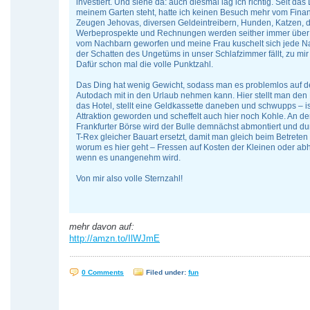
investiert. Und siehe da: auch diesmal lag ich richtig. Seit das 
meinem Garten steht, hatte ich keinen Besuch mehr vom Fina
Zeugen Jehovas, diversen Geldeintreibern, Hunden, Katzen, d
Werbeprospekte und Rechnungen werden seither immer über
vom Nachbarn geworfen und meine Frau kuschelt sich jede N
der Schatten des Ungetüms in unser Schlafzimmer fällt, zu mir 
Dafür schon mal die volle Punktzahl.
Das Ding hat wenig Gewicht, sodass man es problemlos auf 
Autodach mit in den Urlaub nehmen kann. Hier stellt man den 
das Hotel, stellt eine Geldkassette daneben und schwupps – i
Attraktion geworden und scheffelt auch hier noch Kohle. An de
Frankfurter Börse wird der Bulle demnächst abmontiert und du
T-Rex gleicher Bauart ersetzt, damit man gleich beim Betreten
worum es hier geht – Fressen auf Kosten der Kleinen oder a
wenn es unangenehm wird.
Von mir also volle Sternzahl!
mehr davon auf:
http://amzn.to/IlWJmE
0 Comments
Filed under:
fun