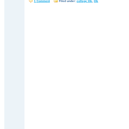
1 Comment
Filed under:
college life
,
life