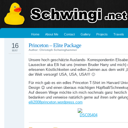
Home
About Me
Contact
Gallery
Projects
Travels
16
Princeton – Elite Package
Author: Christoph Schwinghammer
MAY
Unsere hoch geschätzte Auslands- Korrespondentin Elisabe
Lausecker aka Elli hat uns (meinen Bruder Harry und mich) 
erlesenen Köstlichkeiten und edlen Zwirnen aus dem wohl „
der Welt versorgt! USA, USA, USA!!! 🙂
Für mich gab es ein edles Princeton T-Shirt im Harvard Univ
Design 😉 und einen überaus mächtigen Hüpfball/Schneekug
Auf diesem Wege möchte ich mich nochmals ganz herzlich b
bedanken und verweise natürlich gerne auf ihren sehr gelun
elli2008princeton.wordpress.com