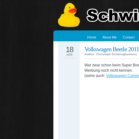
Home
About Me
Contact
18
Volkswagen Beetle 2011
Author: Christoph Schwinghammer
APR
War zwar schon beim Super Bowl 
Werbung noch nicht kennen.
(siehe auch:
Volkswagen Commer